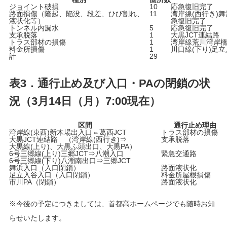
ジョイント破損
10
応急復旧完了
路面損傷（隆起、陥没、段差、ひび割れ、
11
湾岸線(西行き)
液状化等）
急復旧完了
トンネル内漏水
5
応急復旧完了
支承脱落
1
大黒JCT連結路
トラス部材の損傷
1
湾岸線荒川湾岸
料金所損傷
1
川口線(下り)足
計
29
表3．通行止め及び入口・PAの閉鎖の状
況（3月14日（月）7:00現在）
区間
通行止め理由
湾岸線(東西)新木場出入口⇔葛西JCT
トラス部材の損傷
大黒JCT連結路 （湾岸線(西行き)⇒
支承脱落
大黒線(上り)、大黒ふ頭出口、大黒PA）
6号三郷線(上り)三郷JCT⇒八潮入口
緊急交通路
6号三郷線(下り)八潮南出口⇒三郷JCT
舞浜入口（入口閉鎖）
路面液状化
足立入谷入口（入口閉鎖）
料金所屋根損傷
市川PA（閉鎖）
路面液状化
※今後の予定につきましては、首都高ホームページでも随時お知
らせいたします。