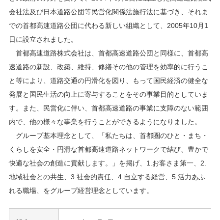
会社法及び日本道路公団等民営化関係法施行法に基づき、それま
での首都高速道路公団に代わる新しい組織として、2005年10月1
日に設立されました。
首都高速道路株式会社は、首都高速道路公団と同様に、首都高
速道路の新設、改築、維持、修繕その他の管理を効率的に行うこ
と等により、道路交通の円滑化を図り、もって国民経済の健全な
発展と国民生活の向上に寄与することをその事業目的としていま
す。また、民営化に伴い、首都高速道路の事業に支障のない範囲
内で、他の様々な事業を行うことができるようになりました。
グループ基本理念として、「私たちは、首都圏のひと・まち・
くらしを安全・円滑な首都高速道路ネットワークで結び、豊かで
快適な社会の創造に貢献します。」を掲げ、1.お客さま第一、2.
地域社会との共生、3.社会的責任、4.自立する経営、5.活力あふ
れる職場、をグループ経営理念としています。