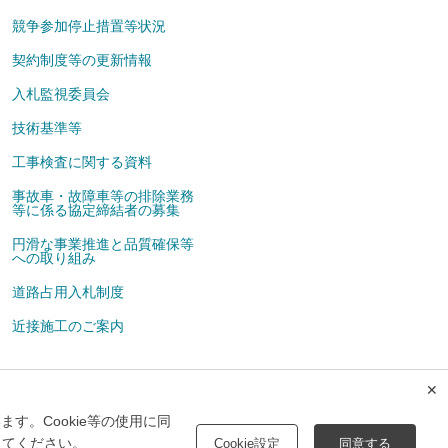
競争参加停止措置等状況
契約制度等の更新情報
入札監視委員会
技術基準等
工事検査に関する資料
事故車・故障車等の排除業務
等に係る協定締結者の募集
円滑な事業推進と品質確保等
への取り組み
道路占用入札制度
近接施工のご案内
✕
広告掲載について
メルマガ
す。Cookie等の使用に同
してください。
Cookie設定
同意する