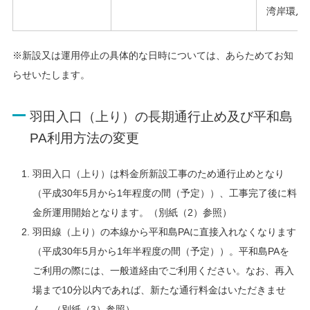
湾岸環八
※新設又は運用停止の具体的な日時については、あらためてお知
らせいたします。
羽田入口（上り）の長期通行止め及び平和島
PA利用方法の変更
羽田入口（上り）は料金所新設工事のため通行止めとなり
（平成30年5月から1年程度の間（予定））、工事完了後に料
金所運用開始となります。（別紙（2）参照）
羽田線（上り）の本線から平和島PAに直接入れなくなります
（平成30年5月から1年半程度の間（予定））。平和島PAを
ご利用の際には、一般道経由でご利用ください。なお、再入
場まで10分以内であれば、新たな通行料金はいただきませ
ん。（別紙（3）参照）