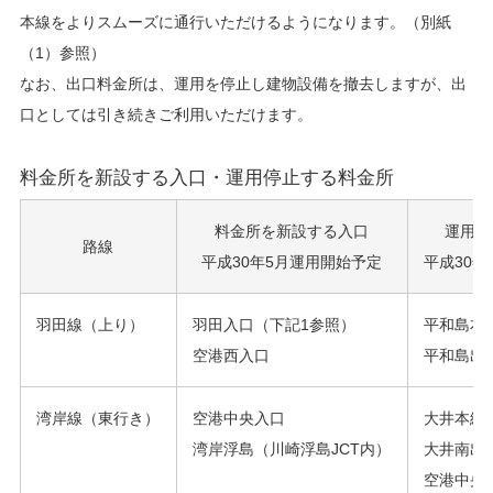
本線をよりスムーズに通行いただけるようになります。（別紙
（1）参照）
なお、出口料金所は、運用を停止し建物設備を撤去しますが、出
口としては引き続きご利用いただけます。
料金所を新設する入口・運用停止する料金所
料金所を新設する入口
運用停
路線
平成30年5月運用開始予定
平成30
羽田線（上り）
羽田入口（下記1参照）
平和島本
空港西入口
平和島出
湾岸線（東行き）
空港中央入口
大井本線
湾岸浮島（川崎浮島JCT内）
大井南出
空港中央