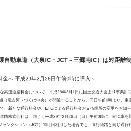
自動車道（大泉IC・JCT～三郷南IC）は対距離
金へ 平成29年2月26日午前0時に導入～
な高速道路料金について、平成28年3月1日に国土交通大臣より事業許可
圏央道（境古河～つくば中央）が開通することから、同日午前0時より、
で、新たな通行料金や、ETCによる通行料金お支払箇所の変更をお知
道路株式会社は、同じく平成29年2月26日（日）午前0時に、ETC車
1ジャンクション（JCT）間迂回利用した場合でも、直行経路と同じ通