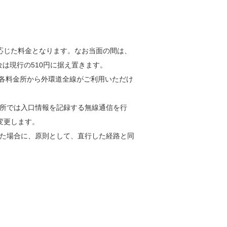
応じた料金となります。なお当面の間は、
料金は現行の510円に据え置きます。
、各料金所から外環道全線がご利用いただけ
料金所では入口情報を記録する無線通信を行
変更します。
した場合に、原則として、直行した経路と同