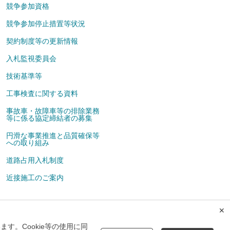
競争参加資格
競争参加停止措置等状況
契約制度等の更新情報
入札監視委員会
技術基準等
工事検査に関する資料
事故車・故障車等の排除業務
等に係る協定締結者の募集
円滑な事業推進と品質確保等
への取り組み
道路占用入札制度
近接施工のご案内
✕
広告掲載について
メルマガ
す。Cookie等の使用に同