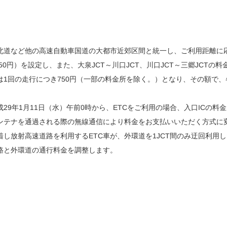
東北道など他の高速自動車国道の大都市近郊区間と統一し、ご利用距離に
50円）を設定し、また、大泉JCT～川口JCT、川口JCT～三郷JCTの
は1回の走行につき750円（一部の料金所を除く。）となり、その額で
29年1月11日（水）午前0時から、ETCをご利用の場合、入口ICの
アンテナを通過される際の無線通信により料金をお支払いいただく方式に
着し放射高速道路を利用するETC車が、外環道を1JCT間のみ迂回利用
路と外環道の通行料金を調整します。