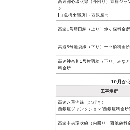
高速都心環状線（外回り）京橋ジャ
ン
[白魚橋乗継所]～西銀座間
高速1号羽田線（上り）鈴ヶ森料金
高速5号池袋線（下り）一ツ橋料金
高速神奈川1号横羽線（下り）みな
料金所
10月か
工事場所
高速八重洲線（北行き）
西銀座ジャンクション[西銀座料金所
高速中央環状線（内回り）西池袋料