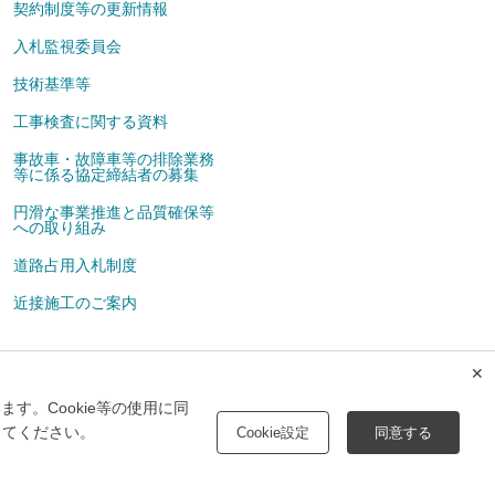
契約制度等の更新情報
入札監視委員会
技術基準等
工事検査に関する資料
事故車・故障車等の排除業務
等に係る協定締結者の募集
円滑な事業推進と品質確保等
への取り組み
道路占用入札制度
近接施工のご案内
✕
広告掲載について
メルマガ
す。Cookie等の使用に同
してください。
Cookie設定
同意する