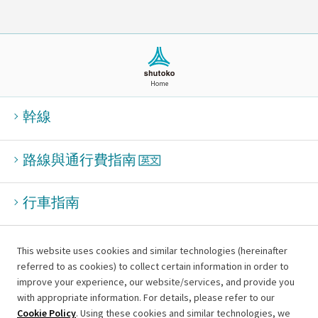
Home
幹線
路線與通行費指南
行車指南
This website uses cookies and similar technologies (hereinafter
referred to as cookies) to collect certain information in order to
improve your experience, our website/services, and provide you
網站使用條款
with appropriate information. For details, please refer to our
Cookie Policy
. Using these cookies and similar technologies, we
資訊安全政策