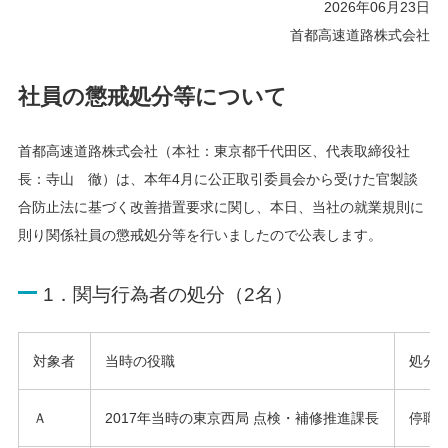
2026年06月23日
首都高速道路株式会社
社員の懲戒処分等について
首都高速道路株式会社（本社：東京都千代田区、代表取締役社
長：寺山 徹）は、本年4月に公正取引委員会から受けた官製談
合防止法に基づく改善措置要求に関し、本日、当社の就業規則に
則り関係社員の懲戒処分等を行いましたので公表します。
1．関与行為者の処分（2名）
対象者
当時の役職
処分
Ａ
2017年当時の東京西局 点検・補修推進課長
停職