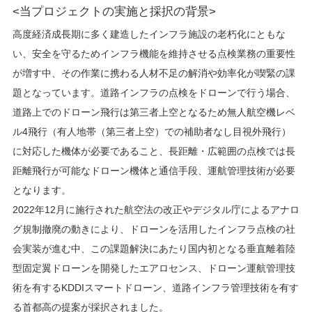
<当プロジェクトの実施と採択の背景>
高度経済成長期に多く建造したインフラ施設の老朽化にともな
い、安全を守るためインフラ機能を維持させる点検業務の重要性
が増す中、その作業に携わる人材不足の解消や効率化が喫緊の課
題となっています。道路インフラの点検をドローンで行う場合、
道路上でのドローン飛行は第三者上空となるため無人航空機レベ
ル4飛行（有人地帯（第三者上空）での補助者なし目視外飛行）
に対応した機体が必要であること、長距離・広範囲の点検では長
距離飛行が可能なドローン機体と通信手段、運航管理技術が必要
となります。
2022年12月に施行された航空法の改正やデジタル庁によるアナロ
グ規制撤廃の動きにより、ドローンを活用したインフラ点検の社
会実装が進む中、この課題解決にあたり国内初となる垂直離着陸
型固定翼ドローンを開発したエアロセンス、ドローン運航管理技
術を有するKDDIスマートドローン、道路インフラ管理技術を有す
る首都高の提案が採択されました。