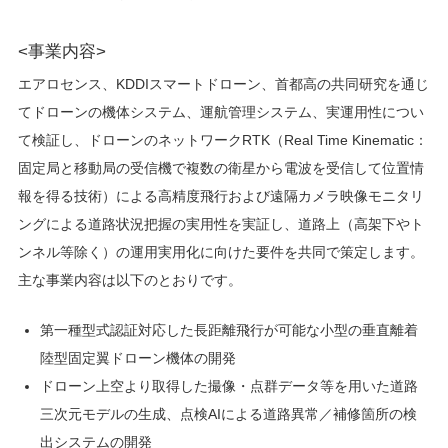
<事業内容>
エアロセンス、KDDIスマートドローン、首都高の共同研究を通じ
てドローンの機体システム、運航管理システム、実運用性につい
て検証し、ドローンのネットワークRTK（Real Time Kinematic：
固定局と移動局の受信機で複数の衛星から電波を受信して位置情
報を得る技術）による高精度飛行および遠隔カメラ映像モニタリ
ングによる道路状況把握の実用性を実証し、道路上（高架下やト
ンネル等除く）の運用実用化に向けた要件を共同で策定します。
主な事業内容は以下のとおりです。
第一種型式認証対応した長距離飛行が可能な小型の垂直離着
陸型固定翼ドローン機体の開発
ドローン上空より取得した撮像・点群データ等を用いた道路
三次元モデルの生成、点検AIによる道路異常／補修箇所の検
出システムの開発