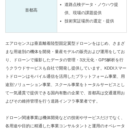
道路点検データ・ノウハウ提
首都高
供、現場の課題提供
技術実証場所の選定・提供
エアロセンスは垂直離着陸型固定翼型ドローンをはじめ、さまざ
まな用途別の機体を開発・量産モデルの販売および運用をしてお
り、ドローンで撮影したデータの管理・3次元化・GPS解析を行
うクラウドサービスも自社で開発し提供しています。KDDIスマー
トドローンはモバイル通信を活用したプラットフォーム事業、用
途別ソリューション事業、スクール事業をトータルサービスとし
て一気通貫で提供できる国内有数の企業で、首都高は交通運用お
よびその維持管理を行う道路インフラ事業者です。
ドローン関連事業は機体開発などの技術やサービスだけでなく、
各用途や目的に精通した事業コンサルタントと運用のオペレータ