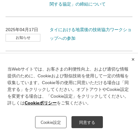
関する協定」の締結について
2025年04月17日
タイにおける地震後の技術協力ワークショ
お知らせ
ップへの参加
✕
2025年04月16日
ETC専用入口の拡大に向けて2025年5月25
当Webサイトでは、お客さまの利便性向上、および適切な情報
プレスリリース
日（日）20時より、通行止めを伴う料金所
提供のために、Cookieおよび類似技術を使用して一定の情報を
のリニューアル工事を順次開始します
収集しています。Cookie等の使用に同意いただける場合は「同
意する」をクリックしてください。オプトアウトやCookie設定
を変更する場合は、「Cookie設定」をクリックしてください。
詳しくは
Cookieポリシー
をご覧ください。
2025年04月08日
タイの道路における、地震など災害後の点
お知らせ
検等をテーマとした技術協力ワークショッ
Cookie設定
同意する
プに専門家を派遣