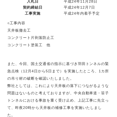
入札日
平成24年11月28日
契約締結日
平成24年12月7日
工事実施
平成24年内着手予定
○工事内容
天井板撤去工
コンクリート片剥落防止工
コンクリート塗装工 他
また、今回、国土交通省の指示に基づき羽田トンネルの緊
急点検（12月4日から5日まで）を実施したところ、1カ所
の吊り材の破断を確認いたしました。
弊社としては、これにより天井板の落下につながるような
問題はないものと考えておりますが、中央自動車道・笹子
トンネルにおける事故を重く受け止め、上記工事に先立っ
て、昨夜20時から天井板の補修工事を実施いたしまし
た。