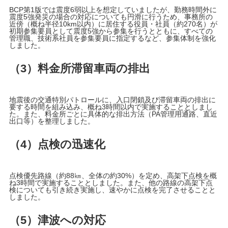
BCP第1版では震度6弱以上を想定していましたが、勤務時間外に
震度5強発災の場合の対応についても円滑に行うため、事務所の
近傍（概ね半径10km以内）に居住する役員・社員（約270名）が
初期参集要員として震度5強から参集を行うとともに、すべての
管理職、技術系社員を参集要員に指定するなど、参集体制を強化
しました。
（3）料金所滞留車両の排出
地震後の交通特別パトロールに、入口閉鎖及び滞留車両の排出に
要する時間を組み込み、概ね3時間以内で実施することとしまし
た。また、料金所ごとに具体的な排出方法（PA管理用通路、直近
出口等）を整理しました。
（4）点検の迅速化
点検優先路線（約88㎞、全体の約30%）を定め、高架下点検を概
ね3時間で実施することとしました。また、他の路線の高架下点
検についても引き続き実施し、速やかに点検を完了させることと
しました。
（5）津波への対応