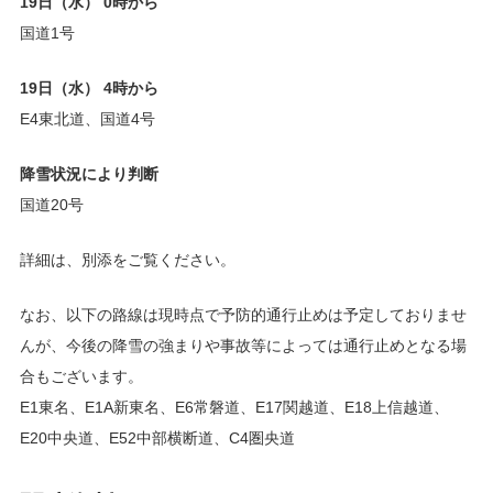
19日（水） 0時から
国道1号
19日（水） 4時から
E4東北道、国道4号
降雪状況により判断
国道20号
詳細は、別添をご覧ください。
なお、以下の路線は現時点で予防的通行止めは予定しておりませ
んが、今後の降雪の強まりや事故等によっては通行止めとなる場
合もございます。
E1東名、E1A新東名、E6常磐道、E17関越道、E18上信越道、
E20中央道、E52中部横断道、C4圏央道